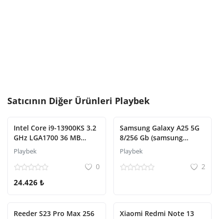
Satıcının Diğer Ürünleri
Playbek
Intel Core i9-13900KS 3.2
Samsung Galaxy A25 5G
GHz LGA1700 36 MB
8/256 Gb (samsung
Cache 150 W 13.Nesil
türkiye garantili)
Playbek
Playbek
İşlemci
0
2
24.426 ₺
Reeder S23 Pro Max 256
Xiaomi Redmi Note 13