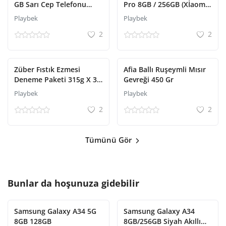
GB Sarı Cep Telefonu
Pro 8GB / 256GB (Xİaomi
(Reeder Türkiye Garantili)
Türkiye Garantili)
Playbek
Playbek
2
2
Züber Fıstık Ezmesi
Afia Ballı Ruşeymli Mısır
Deneme Paketi 315g X 3
Gevreği 450 Gr
Adet
Playbek
Playbek
2
2
Tümünü Gör
Bunlar da hoşunuza gidebilir
Samsung Galaxy A34 5G
Samsung Galaxy A34
8GB 128GB
8GB/256GB Siyah Akıllı