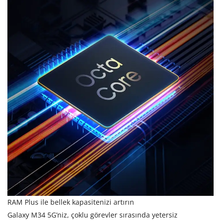
RAM Plus ile bellek kapasitenizi artırın
Galaxy M34 5G’niz, çoklu görevler sırasında yetersiz