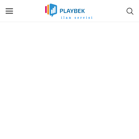
Hemen
Sat
Ana Menü
Kategoriler
Anasayfa
İstek Listesi
Contact
Blog