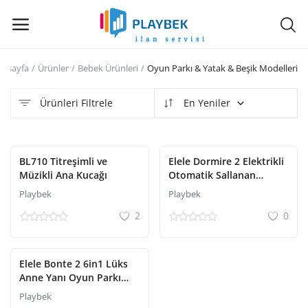
nasayfa
Ürünler
Bebek Ürünleri
Oyun Parkı & Yatak & Beşik Modelleri
Hemen
Sat
Ürünleri Filtrele
En Yeniler
Ana Menü
BL710 Titreşimli ve
Elele Dormire 2 Elektrikli
Kategoriler
Müzikli Ana Kucağı
Otomatik Sallanan
Kademeli Ana Kucağı
Playbek
Playbek
Anasayfa
2
0
İstek Listesi
Elele Bonte 2 6in1 Lüks
Contact
Anne Yanı Oyun Parkı
Park Yatak XL 70x120 cm
Playbek
Gri-Siyah
Blog