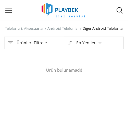
ep Telefonu & Aksesuarlar
Android Telefonlar
Diğer Android Telefonlar
Hemen
Sat
Ürünleri Filtrele
En Yeniler
Ana Menü
Ürün bulunamadı!
Kategoriler
Anasayfa
İstek Listesi
Contact
Blog